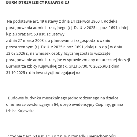
BURMISTRZA IZBICY KUJAWSKIEJ
Na podstawie art. 49 ustawy z dnia 14 czerwca 1960 r. Kodeks
postępowania administracyjnego (t.j. Dz.U. z 2025 r., poz. 1691; dalej
k.p.a.) oraz art. 53 ust. 1c ustawy
z dnia 27 marca 2003 r. o planowaniu i zagospodarowaniu
przestrzennym (t.j. Dz.U. z 2025 r. poz. 1691; dalej u.p.z.p.) w dniu
12.03.2026 r., na wniosek osoby fizycznej zostało wszczęte
postępowanie administracyjne w sprawie zmiany ostatecznej decyzji
Burmistrza Izbicy Kujawskiej znak: GKLP.6730.70.2025.KB z dnia
31.10.2025 r. dla inwestycji polegającej na:
Budowie budynku mieszkalnego jednorodzinnego na działce
o numerze ewidencyjnym 64, obręb ewidencyjny Ciepliny, gmina
Izbica Kujawska.
Zgodnie z art. 53 ust. 1c u.p.z.p. w przypadku nieruchomości