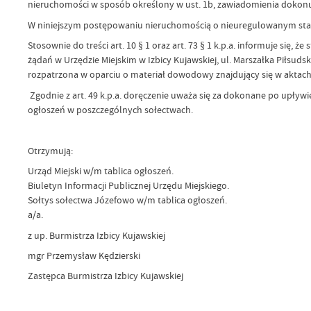
nieruchomości w sposób określony w ust. 1b, zawiadomienia dokonuje s
W niniejszym postępowaniu nieruchomością o nieuregulowanym stan
Stosownie do treści art. 10 § 1 oraz art. 73 § 1 k.p.a. informuje s
żądań w Urzędzie Miejskim w Izbicy Kujawskiej, ul. Marszałka Piłsuds
rozpatrzona w oparciu o materiał dowodowy znajdujący się w aktach
Zgodnie z art. 49 k.p.a. doręczenie uważa się za dokonane po upływie
ogłoszeń w poszczególnych sołectwach.
Otrzymują:
Urząd Miejski w/m tablica ogłoszeń.
Biuletyn Informacji Publicznej Urzędu Miejskiego.
Sołtys sołectwa Józefowo w/m tablica ogłoszeń.
a/a.
z up. Burmistrza Izbicy Kujawskiej
mgr Przemysław Kędzierski
Zastępca Burmistrza Izbicy Kujawskiej