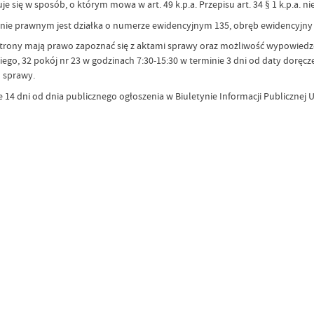
ię w sposób, o którym mowa w art. 49 k.p.a. Przepisu art. 34 § 1 k.p.a. nie 
ie prawnym jest działka o numerze ewidencyjnym 135, obręb ewidencyjny 
ię, że strony mają prawo zapoznać się z aktami sprawy oraz możliwość wypowi
kiego, 32 pokój nr 23 w godzinach 7:30-15:30 w terminie 3 dni od daty doręc
 sprawy.
 14 dni od dnia publicznego ogłoszenia w Biuletynie Informacji Publicznej U