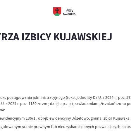
RZA IZBICY KUJAWSKIEJ
eks postępowania administracyjnego (tekst jednolity Dz.U. z 2024 r., poz. 572; 
. z 2024 r. poz. 1130 ze zm.; dalej u.p.z.p.), zawiadamiam, że zakończono 
na:
widencyjnym 136/1 , obręb ewidencyjny Józefowo, gmina Izbica Kujawska.
euregulowanym stanie prawnym lub nieuzyskania danych pozwalających na ust