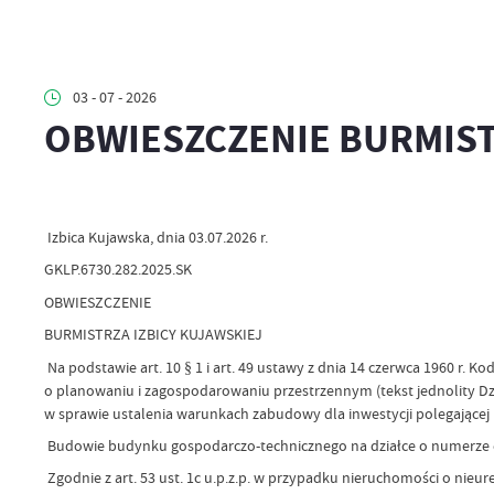
03 - 07 - 2026
OBWIESZCZENIE BURMIST
Izbica Kujawska, dnia 03.07.2026 r.
GKLP.6730.282.2025.SK
OBWIESZCZENIE
BURMISTRZA IZBICY KUJAWSKIEJ
Na podstawie art. 10 § 1 i art. 49 ustawy z dnia 14 czerwca 1960 r. Kod
o planowaniu i zagospodarowaniu przestrzennym (tekst jednolity Dz.U
w sprawie ustalenia warunkach zabudowy dla inwestycji polegającej 
Budowie budynku gospodarczo-technicznego na działce o numerze e
Zgodnie z art. 53 ust. 1c u.p.z.p. w przypadku nieruchomości o ni