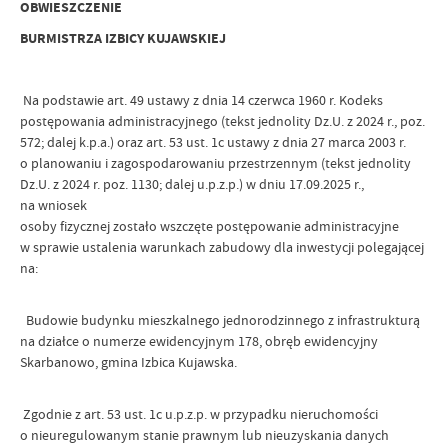
OBWIESZCZENIE
BURMISTRZA IZBICY KUJAWSKIEJ
Na podstawie art. 49 ustawy z dnia 14 czerwca 1960 r. Kodeks
postępowania administracyjnego (tekst jednolity Dz.U. z 2024 r., poz.
572; dalej k.p.a.) oraz art. 53 ust. 1c ustawy z dnia 27 marca 2003 r.
o planowaniu i zagospodarowaniu przestrzennym (tekst jednolity
Dz.U. z 2024 r. poz. 1130; dalej u.p.z.p.) w dniu 17.09.2025 r.,
na wniosek
osoby fizycznej zostało wszczęte postępowanie administracyjne
w sprawie ustalenia warunkach zabudowy dla inwestycji polegającej
na:
Budowie budynku mieszkalnego jednorodzinnego z infrastrukturą
na działce o numerze ewidencyjnym 178, obręb ewidencyjny
Skarbanowo, gmina Izbica Kujawska.
Zgodnie z art. 53 ust. 1c u.p.z.p. w przypadku nieruchomości
o nieuregulowanym stanie prawnym lub nieuzyskania danych