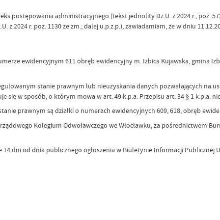
eks postępowania administracyjnego (tekst jednolity Dz.U. z 2024 r., poz. 572; 
z 2024 r. poz. 1130 ze zm.; dalej u.p.z.p.), zawiadamiam, że w dniu 11.12.20
merze ewidencyjnym 611 obręb ewidencyjny m. Izbica Kujawska, gmina Izb
euregulowanym stanie prawnym lub nieuzyskania danych pozwalających na ust
ię w sposób, o którym mowa w art. 49 k.p.a. Przepisu art. 34 § 1 k.p.a. nie 
nie prawnym są działki o numerach ewidencyjnych 609, 618, obręb ewidenc
amorządowego Kolegium Odwoławczego we Włocławku, za pośrednictwem Burmi
 14 dni od dnia publicznego ogłoszenia w Biuletynie Informacji Publicznej U