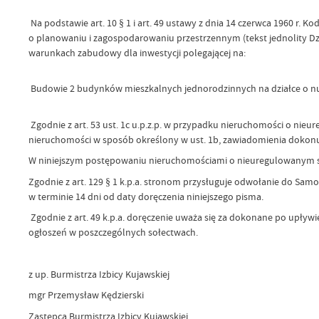
Na podstawie art. 10 § 1 i art. 49 ustawy z dnia 14 czerwca 1960 r. Kod
o planowaniu i zagospodarowaniu przestrzennym (tekst jednolity Dz.U. 
warunkach zabudowy dla inwestycji polegającej na:
Budowie 2 budynków mieszkalnych jednorodzinnych na działce o nu
Zgodnie z art. 53 ust. 1c u.p.z.p. w przypadku nieruchomości o ni
nieruchomości w sposób określony w ust. 1b, zawiadomienia dokonuje s
W niniejszym postępowaniu nieruchomościami o nieuregulowanym sta
Zgodnie z art. 129 § 1 k.p.a. stronom przysługuje odwołanie do S
w terminie 14 dni od daty doręczenia niniejszego pisma.
Zgodnie z art. 49 k.p.a. doręczenie uważa się za dokonane po upływie
ogłoszeń w poszczególnych sołectwach.
z up. Burmistrza Izbicy Kujawskiej
mgr Przemysław Kędzierski
Zastępca Burmistrza Izbicy Kujawskiej