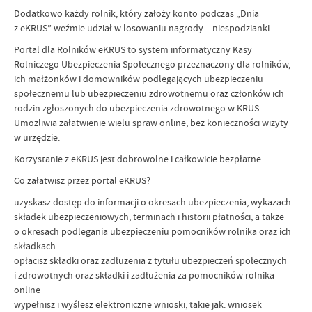
Dodatkowo każdy rolnik, który założy konto podczas „Dnia
z eKRUS” weźmie udział w losowaniu nagrody – niespodzianki.
Portal dla Rolników eKRUS to system informatyczny Kasy
Rolniczego Ubezpieczenia Społecznego przeznaczony dla rolników,
ich małżonków i domowników podlegających ubezpieczeniu
społecznemu lub ubezpieczeniu zdrowotnemu oraz członków ich
rodzin zgłoszonych do ubezpieczenia zdrowotnego w KRUS.
Umożliwia załatwienie wielu spraw online, bez konieczności wizyty
w urzędzie.
Korzystanie z eKRUS jest dobrowolne i całkowicie bezpłatne.
Co załatwisz przez portal eKRUS?
uzyskasz dostęp do informacji o okresach ubezpieczenia, wykazach
składek ubezpieczeniowych, terminach i historii płatności, a także
o okresach podlegania ubezpieczeniu pomocników rolnika oraz ich
składkach
opłacisz składki oraz zadłużenia z tytułu ubezpieczeń społecznych
i zdrowotnych oraz składki i zadłużenia za pomocników rolnika
online
wypełnisz i wyślesz elektroniczne wnioski, takie jak: wniosek