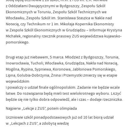
z Oddziałami Dwujęzycznymi w Bydgoszczy, Zespołu Szkół
Ekonomicznych w Toruniu, Zespołu Szkół Technicznych we
Włocławku, Zespołu Szkół im. Stanisława Staszica w Nakle nad
Notecią, czy Technikum nr 1 im. Mikołaja Kopernika Ekonomisty
w Zespole Szkół Ekonomicznych w Grudziądzu – informuje Krystyna
Michałek, regionalny rzecznik prasowy ZUS województwa kujawsko-
pomorskiego.
Drugi etap już niebawem, 5 marca. Młodzież z Bydgoszczy, Torunia,
Inowrocławia, Tucholi, Włocławka, Grudziądza, Nakła nad Notecią,
Mogilna, Rypina, Sypniewa, Koronowa, Jabłonowa Pomorskiego,
Lipna, Golubia-Dobrzynia, Żnina i Przemystki zmierzy się w etapie
wojewódzkim
i powalczy o udział finale ogólnopolskim. Zadanie nie będzie wcale
łatwe. Do rozwiązania będą mieli test wielokrotnego wyboru. Liczyć
będzie się nie tylko dobra odpowiedź, ale i czas – dodaje rzeczniczka.
Najpierw „Lekcje z ZUS”, potem olimpiada
Uczniowie szkół ponadpodstawowych już od 10 lat biorą udział
w „Lekcjach z ZUS”, a zdobytą wiedzę