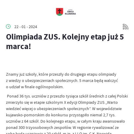
22 - 01 - 2024
Olimpiada ZUS. Kolejny etap już 5
marca!
Znamy już szkoły, które przeszły do drugiego etapu olimpiady
z wiedzy o ubezpieczeniach społecznych. 5 marca będą walczyć
o udział w finale ogólnopolskim.
Ponad 36 tys. uczniów z przeszło tysiąca szkół średnich z całej Polski
zmierzyło się w etapie szkolnym X edycji Olimpiady ZUS „Warto
wiedzieć więcej o ubezpieczeniach społecznych”. W województwie
kujawsko-pomorskim do konkursu przystąpiło niemal 2,7 tys.
uczniów z 64 szkół. Do kolejnego etapu, w całym kraju awansowało
ponad 300 trzyosobowych zespołów. W regionie rywalizować ze
sobą będą uczniowie z 20 szkół, m.in. z I LO im. C.K. Norwida