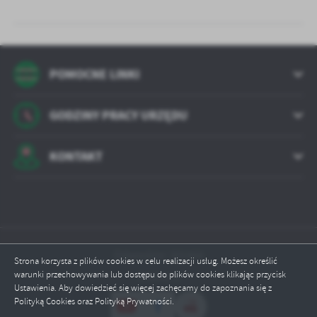
POMOCNE LINKI
GODZINY PRACY URZĘDU
KONTAKT
Odwiedzin: 301466
Strona korzysta z plików cookies w celu realizacji usług. Możesz określić
warunki przechowywania lub dostępu do plików cookies klikając przycisk
Online: 2
Ustawienia. Aby dowiedzieć się więcej zachęcamy do zapoznania się z
Polityką Cookies oraz Polityką Prywatności.