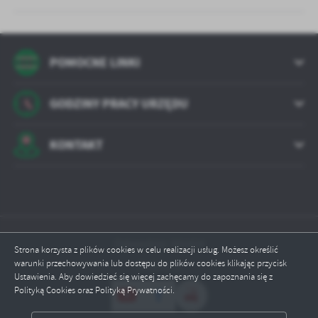
POMOCNE LINKI
GODZINY PRACY URZĘDU
KONTAKT
Odwiedzin: 301424
Strona korzysta z plików cookies w celu realizacji usług. Możesz określić
warunki przechowywania lub dostępu do plików cookies klikając przycisk
Online: 2
Ustawienia. Aby dowiedzieć się więcej zachęcamy do zapoznania się z
Polityką Cookies oraz Polityką Prywatności.
ZAPISZ WYBRANE