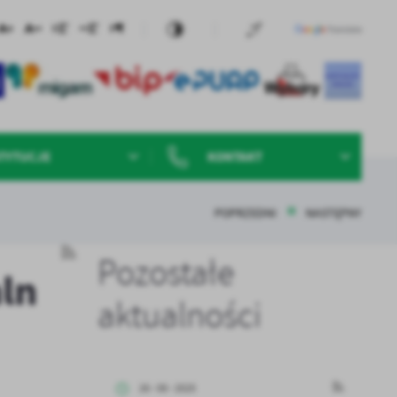
TYTUCJE
KONTAKT
POPRZEDNI
NASTĘPNY
Pozostałe
ln
aktualności
26 - 08 - 2025