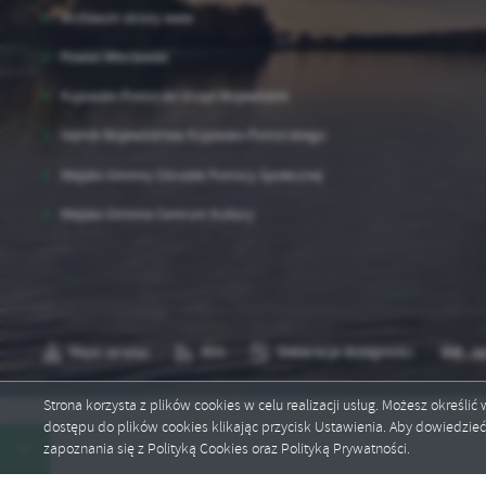
Archiwum strony www
Powiat Włocławski
Kujawsko-Pomorski Urząd Wojewódzki
Sejmik Województwa Kujawsko-Pomorskiego
Miejsko-Gminny Ośrodek Pomocy Społecznej
Miejsko-Gminne Centrum Kultury
Mapa serwisu
RSS
Deklaracja dostępności
Ję
Strona korzysta z plików cookies w celu realizacji usług. Możesz określi
dostępu do plików cookies klikając przycisk Ustawienia. Aby dowiedzie
Copyright by izbicakuj.pl
zapoznania się z Polityką Cookies oraz Polityką Prywatności.