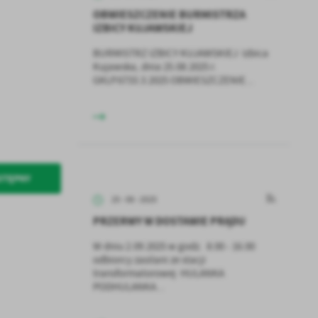
OBWIESZCZENIE BURMISTRZA
IZBICY KUJAWSKIEJ
BURMISTRZ IZBICY KUJAWSKIEJ Izbica
Kujawska, dnia 25.08.2025 r.
GKLP.6733.3.2025 OBWIESZCZENIE...
STĘPNY
25 - 08 - 2025
PRZERWY W DOSTAWIE PRĄDU
W dniu 2.09.2025 w godz. 8.00 - 16.00
odbiorcy zasilani ze stacji
transformatorowej HULANKA
PODHULANKA...
a
kom