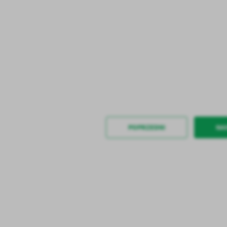
stawienia
POPRZEDNI
NA
anujemy Twoją prywatność. Możesz zmienić ustawienia cookies lub zaakceptować je
zystkie. W dowolnym momencie możesz dokonać zmiany swoich ustawień.
iezbędne
ezbędne pliki cookies służą do prawidłowego funkcjonowania strony internetowej i
ożliwiają Ci komfortowe korzystanie z oferowanych przez nas usług.
iki cookies odpowiadają na podejmowane przez Ciebie działania w celu m.in. dostosowani
ęcej
oich ustawień preferencji prywatności, logowania czy wypełniania formularzy. Dzięki pli