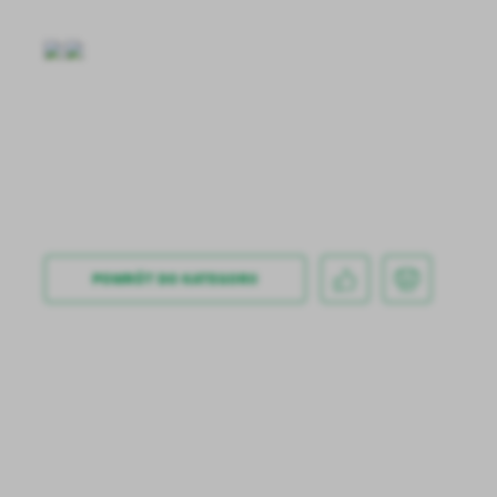
U
POWRÓT
DO KATEGORII
Sz
ws
N
Ni
um
Pl
Wi
Tw