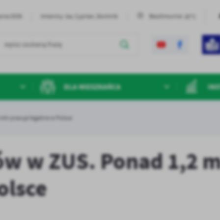
20°C
pnia 2026
Imieniny: Iza, Cyprian, Dominik
Bezchmurnie
DLA MIESZKAŃCA
INS
ln pracuje legalnie w Polsce
w w ZUS. Ponad 1,2 m
olsce