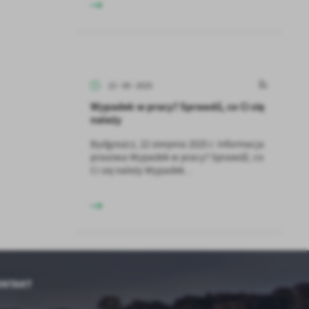
z
ci
22 - 08 - 2025
Wypadek w pracy? Sprawdź, co Ci się
należy
Bydgoszcz, 22 sierpnia 2025 r. Informacja
prasowa Wypadek w pracy? Sprawdź, co
Ci się należy Wypadek...
.
a
ONTAKT
w