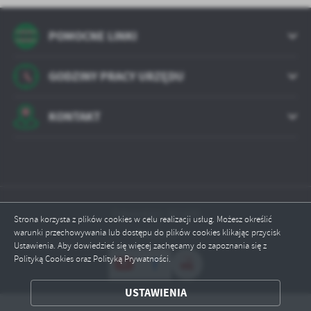
POMOCNE LINKI
GODZINY PRACY URZĘDU
KONTAKT
Odwiedzin: 301600
Strona korzysta z plików cookies w celu realizacji usług. Możesz określić
warunki przechowywania lub dostępu do plików cookies klikając przycisk
Online: 2
Ustawienia. Aby dowiedzieć się więcej zachęcamy do zapoznania się z
Polityką Cookies oraz Polityką Prywatności.
ZAPISZ WYBRANE
USTAWIENIA