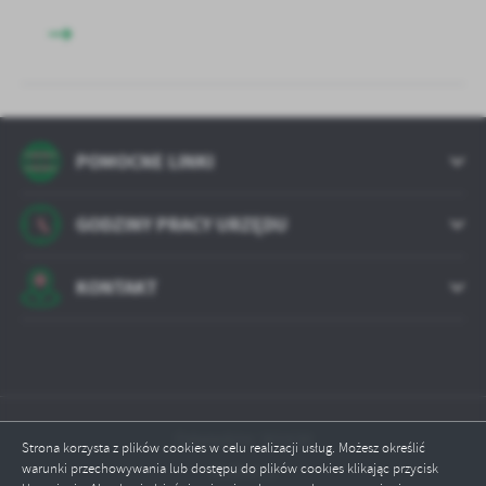
POMOCNE LINKI
GODZINY PRACY URZĘDU
KONTAKT
Odwiedzin: 301630
Strona korzysta z plików cookies w celu realizacji usług. Możesz określić
warunki przechowywania lub dostępu do plików cookies klikając przycisk
Online: 1