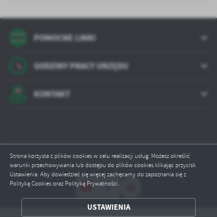
POMOCNE LINKI
GODZINY PRACY URZĘDU
KONTAKT
Strona korzysta z plików cookies w celu realizacji usług. Możesz określić
Odwiedzin: 301678
warunki przechowywania lub dostępu do plików cookies klikając przycisk
Ustawienia. Aby dowiedzieć się więcej zachęcamy do zapoznania się z
Polityką Cookies oraz Polityką Prywatności.
ZAPISZ WYBRANE
USTAWIENIA