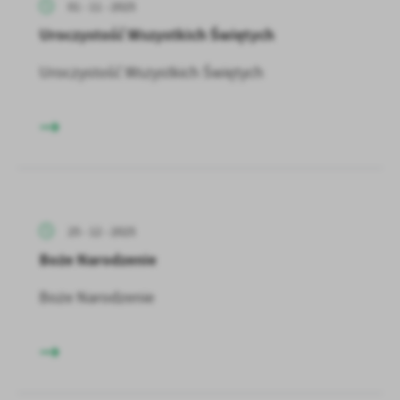
01 - 11 - 2025
treści w postaci wiadomości, ofert, komunikatów mediów
społecznościowych.
Uroczystość Wszystkich Świętych
Uroczystość Wszystkich Świętych
25 - 12 - 2025
Boże Narodzenie
Boże Narodzenie