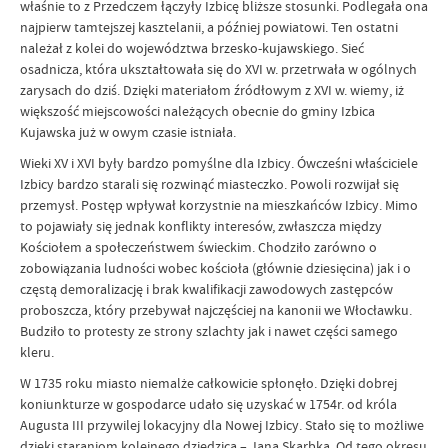
właśnie to z Przedczem łączyły Izbicę bliższe stosunki. Podlegała ona
najpierw tamtejszej kasztelanii, a później powiatowi. Ten ostatni
należał z kolei do województwa brzesko-kujawskiego. Sieć
osadnicza, która ukształtowała się do XVI w. przetrwała w ogólnych
zarysach do dziś. Dzięki materiałom źródłowym z XVI w. wiemy, iż
większość miejscowości należących obecnie do gminy Izbica
Kujawska już w owym czasie istniała.
Wieki XV i XVI były bardzo pomyślne dla Izbicy. Ówcześni właściciele
Izbicy bardzo starali się rozwinąć miasteczko. Powoli rozwijał się
przemysł. Postęp wpływał korzystnie na mieszkańców Izbicy. Mimo
to pojawiały się jednak konflikty interesów, zwłaszcza między
Kościołem a społeczeństwem świeckim. Chodziło zarówno o
zobowiązania ludności wobec kościoła (głównie dziesięcina) jak i o
częstą demoralizację i brak kwalifikacji zawodowych zastępców
proboszcza, który przebywał najczęściej na kanonii we Włocławku.
Budziło to protesty ze strony szlachty jak i nawet części samego
kleru.
W 1735 roku miasto niemalże całkowicie spłonęło. Dzięki dobrej
koniunkturze w gospodarce udało się uzyskać w 1754r. od króla
Augusta III przywilej lokacyjny dla Nowej Izbicy. Stało się to możliwe
dzięki staraniom kolejnego dziedzica – Jana Skarbka. Od tego okresu