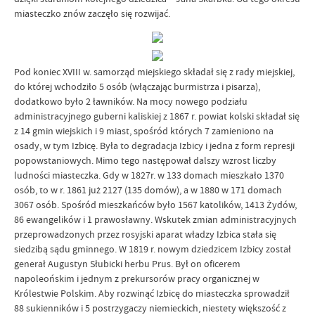
miasteczko znów zaczęło się rozwijać.
Pod koniec XVIII w. samorząd miejskiego składał się z rady miejskiej,
do której wchodziło 5 osób (włączając burmistrza i pisarza),
dodatkowo było 2 ławników. Na mocy nowego podziału
administracyjnego guberni kaliskiej z 1867 r. powiat kolski składał się
z 14 gmin wiejskich i 9 miast, spośród których 7 zamieniono na
osady, w tym Izbicę. Była to degradacja Izbicy i jedna z form represji
popowstaniowych. Mimo tego następował dalszy wzrost liczby
ludności miasteczka. Gdy w 1827r. w 133 domach mieszkało 1370
osób, to w r. 1861 już 2127 (135 domów), a w 1880 w 171 domach
3067 osób. Spośród mieszkańców było 1567 katolików, 1413 Żydów,
86 ewangelików i 1 prawosławny. Wskutek zmian administracyjnych
przeprowadzonych przez rosyjski aparat władzy Izbica stała się
siedzibą sądu gminnego. W 1819 r. nowym dziedzicem Izbicy został
generał Augustyn Słubicki herbu Prus. Był on oficerem
napoleońskim i jednym z prekursorów pracy organicznej w
Królestwie Polskim. Aby rozwinąć Izbicę do miasteczka sprowadził
88 sukienników i 5 postrzygaczy niemieckich, niestety większość z