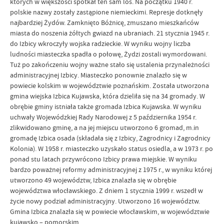
których w większości spotkał ten sam los. Na początku 1940 r.
polskie nazwy zostały zastąpione niemieckimi. Represje dotknęły
najbardziej Żydów. Zamknięto Bóżnicę, zmuszano mieszkańców
miasta do noszenia żółtych gwiazd na ubraniach. 21 stycznia 1945 r.
do Izbicy wkroczyły wojska radzieckie. W wyniku wojny liczba
ludności miasteczka spadła o połowę, Żydzi zostali wymordowani.
Tuż po zakończeniu wojny ważne stało się ustalenia przynależności
administracyjnej Izbicy. Miasteczko ponownie znalazło się w
powiecie kolskim w województwie poznańskim. Została utworzona
gmina wiejska Izbica Kujawska, która dzieliła się na 34 gromady. W
obrębie gminy istniała także gromada Izbica Kujawska. W wyniku
uchwały Wojewódzkiej Rady Narodowej z 5 października 1954 r.
zlikwidowano gminę, a na jej miejscu utworzono 6 gromad, m.in
gromadę Izbica osada (składała się z Izbicy, Zagrodnicy i Zagrodnicy
Kolonia). W 1958 r. miasteczko uzyskało status osiedla, a w 1973 r. po
ponad stu latach przywrócono Izbicy prawa miejskie. W wyniku
bardzo poważnej reformy administracyjnej z 1975 r., w wyniku której
utworzono 49 województw, Izbica znalazła się w obrębie
województwa włocławskiego. Z dniem 1 stycznia 1999 r. wszedł w
życie nowy podział administracyjny. Utworzono 16 województw.
Gmina Izbica znalazła się w powiecie włocławskim, w województwie
kujawsko – pomorskim.