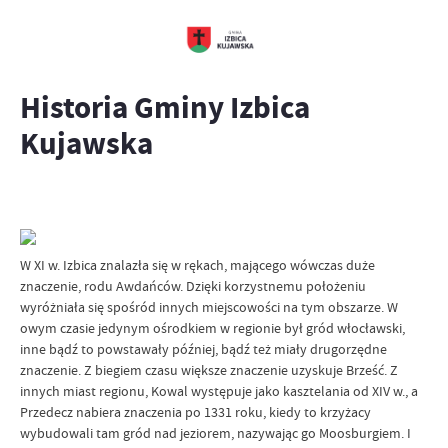
Historia Gminy Izbica
Kujawska
W XI w. Izbica znalazła się w rękach, mającego wówczas duże
znaczenie, rodu Awdańców. Dzięki korzystnemu położeniu
wyróżniała się spośród innych miejscowości na tym obszarze. W
owym czasie jedynym ośrodkiem w regionie był gród włocławski,
inne bądź to powstawały później, bądź też miały drugorzędne
znaczenie. Z biegiem czasu większe znaczenie uzyskuje Brześć. Z
innych miast regionu, Kowal występuje jako kasztelania od XIV w., a
Przedecz nabiera znaczenia po 1331 roku, kiedy to krzyżacy
wybudowali tam gród nad jeziorem, nazywając go Moosburgiem. I