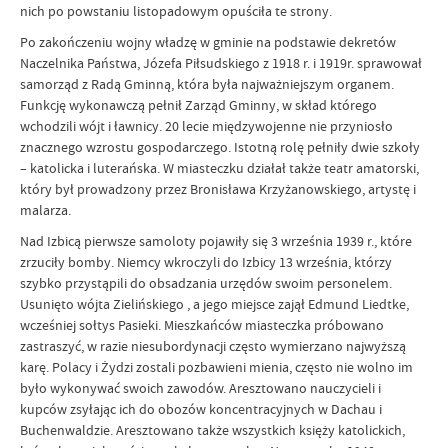
nich po powstaniu listopadowym opuściła te strony.
Po zakończeniu wojny władzę w gminie na podstawie dekretów
Naczelnika Państwa, Józefa Piłsudskiego z 1918 r. i 1919r. sprawował
samorząd z Radą Gminną, która była najważniejszym organem.
Funkcję wykonawczą pełnił Zarząd Gminny, w skład którego
wchodzili wójt i ławnicy. 20 lecie międzywojenne nie przyniosło
znacznego wzrostu gospodarczego. Istotną rolę pełniły dwie szkoły
– katolicka i luterańska. W miasteczku działał także teatr amatorski,
który był prowadzony przez Bronisława Krzyżanowskiego, artystę i
malarza.
Nad Izbicą pierwsze samoloty pojawiły się 3 września 1939 r., które
zrzuciły bomby. Niemcy wkroczyli do Izbicy 13 września, którzy
szybko przystąpili do obsadzania urzędów swoim personelem.
Usunięto wójta Zielińskiego , a jego miejsce zajął Edmund Liedtke,
wcześniej sołtys Pasieki. Mieszkańców miasteczka próbowano
zastraszyć, w razie niesubordynacji często wymierzano najwyższą
karę. Polacy i Żydzi zostali pozbawieni mienia, często nie wolno im
było wykonywać swoich zawodów. Aresztowano nauczycieli i
kupców zsyłając ich do obozów koncentracyjnych w Dachau i
Buchenwaldzie. Aresztowano także wszystkich księży katolickich,